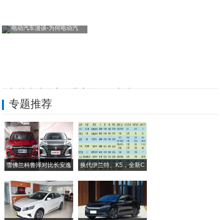
电动汽车漫谈-为何电动汽
全新林肯航海家，我家的不二之选
专题推荐
全新林肯航海家，让我出行更加得心应手
全新航海家家庭用车首选 为出行释放满满安
全新航海家氛围感拿捏 无法抵抗#新航海家
雪佛兰科鲁泽对比长安逸
换代伊兰特、K5，全新C
全新林肯航海家：我的豪华座驾
动
全新林肯航海家：巨能“装”！