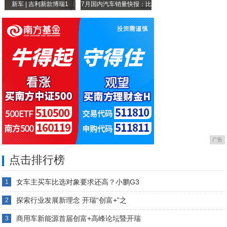
新车 | 吉利新款博瑞1
7月国内汽车销量快报：比
广告
点击排行榜
女车主买车比选对象要求还高？小鹏G3
1
探索行业发展新理念 开瑞“创富+”之
2
商用车新能源首届创富+高峰论坛暨开瑞
3