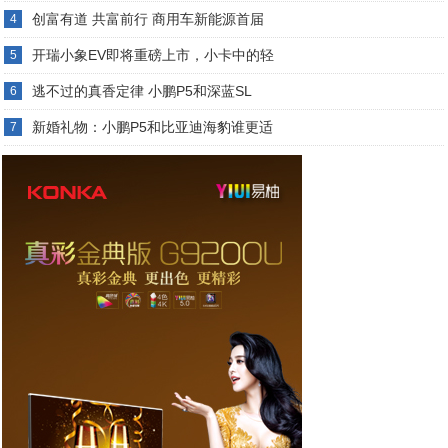
创富有道 共富前行 商用车新能源首届
4
开瑞小象EV即将重磅上市，小卡中的轻
5
逃不过的真香定律 小鹏P5和深蓝SL
6
新婚礼物：小鹏P5和比亚迪海豹谁更适
7