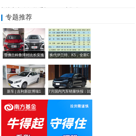
守护宝老人智能手机F20开启预售
专题推荐
摩托罗拉新机来袭:翻盖这样的设计你喜欢吗
两千多就能体验升降式摄像头全面屏手机?v
黑屏无反应,苹果8p开不了机怎么办
雪佛兰科鲁泽对比长安逸
换代伊兰特、K5，全新C
什么样的人工智能实验室，才能更好助推AI
动
30款安卓手机评测结果:三星Note9评
新车 | 吉利新款博瑞1
7月国内汽车销量快报：比