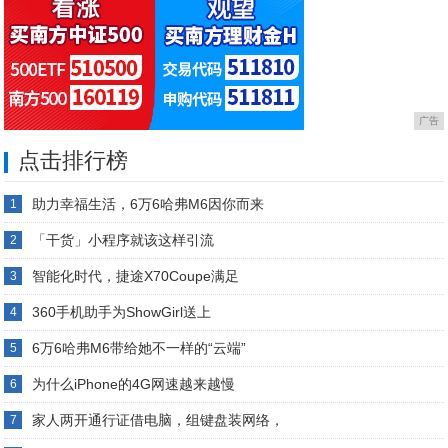
广告
点击排行榜
助力幸福生活，6万6哈弗M6因你而来
1
「干货」小程序就该这样引流
2
智能化时代，捷途X70Coupe满足
3
360手机助手为ShowGirl送上
4
6万6哈弗M6带给她不一样的“云端”
5
为什么iPhone的4G网速越来越慢
6
家人两开通行证借电脑，组键盘装网络，
7