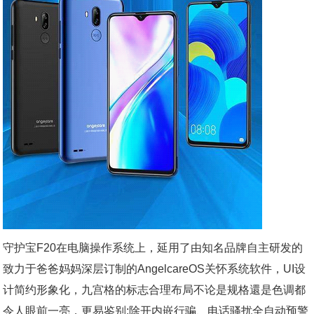
守护宝F20在电脑操作系统上，延用了由知名品牌自主研发的
致力于爸爸妈妈深层订制的AngelcareOS关怀系统软件，UI设
计简约形象化，九宫格的标志合理布局不论是规格還是色调都
令人眼前一亮，更易鉴别;除开内嵌行骗、电话骚扰全自动预警