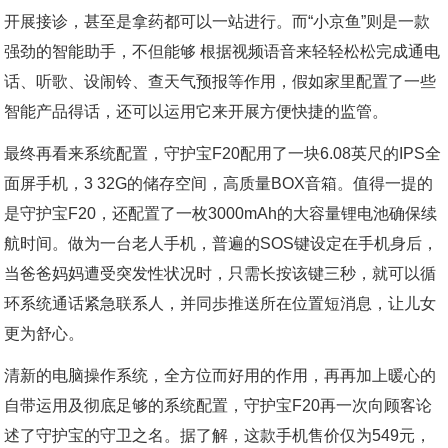
开展接诊，甚至是拿药都可以一站进行。而“小京鱼”则是一款
强劲的智能助手，不但能够 根据视频语音来轻轻松松完成通电
话、听歌、设闹铃、查天气预报等作用，假如家里配置了一些
智能产品得话，还可以运用它来开展方便快捷的监管。
最终再看来系统配置，守护宝F20配用了一块6.08英尺的IPS全
面屏手机，3 32G的储存空间，高质量BOX音箱。值得一提的
是守护宝F20，还配置了一枚3000mAh的大容量锂电池确保续
航时间。做为一台老人手机，普遍的SOS键设定在手机身后，
当爸爸妈妈遭受突发性状况时，只需长按该键三秒，就可以循
环系统通话紧急联系人，并同歩推送所在位置短消息，让儿女
更为舒心。
清新的电脑操作系统，全方位而好用的作用，再再加上暖心的
自带运用及彻底足够的系统配置，守护宝F20再一次向顾客论
述了守护宝的守卫之名。据了解，这款手机售价仅为549元，