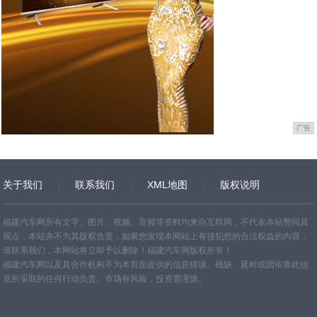
广告
关于我们
联系我们
XML地图
版权说明
网站地图
TXT
福建汽车网所有文字、图片、视频、音频等资料均来自互联网，不代表本站赞同其
观点，本站亦不为其版权负责，如果您发现本网站上有侵犯您的合法权益的内容，
请联系我们，本网站将立即予以删除！福建汽车网版权所有！
福建汽车网以及其合作机构不为本页面提供的信息错误、残缺、延时或因依靠此信
息所采取的任何行动负责。市场有风险，投资需谨慎。