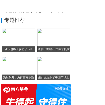
也许是性价比最高的蓝牙耳机 小米蓝牙耳机
专题推荐
出道即成行业焦点，无限方程FMA架构到底
IDC公布2019Q2中国智能手机市场出
3月12日制霸全网，极峰跑分帝红魔5G线
硬汉也终于妥协了 Jee
红旗H9即将上市实车提前
微学堂｜秋摄：超强摄影攻略，手机也能拍大
城池激战夺阵地，游奇《卧龙吟》汉水冲突一
热度飙升，为何雷克萨斯
是什么扼杀了中国市场上
N
的