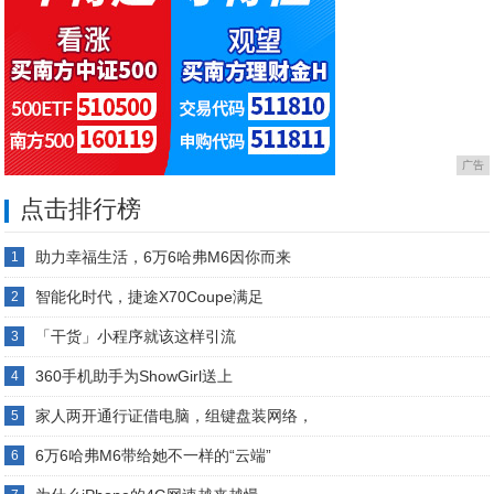
广告
点击排行榜
助力幸福生活，6万6哈弗M6因你而来
1
智能化时代，捷途X70Coupe满足
2
「干货」小程序就该这样引流
3
360手机助手为ShowGirl送上
4
家人两开通行证借电脑，组键盘装网络，
5
6万6哈弗M6带给她不一样的“云端”
6