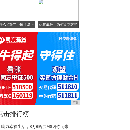
什么扼杀了中国市场上
热度飙升，为何雷克萨斯
的
N
广告
点击排行榜
助力幸福生活，6万6哈弗M6因你而来