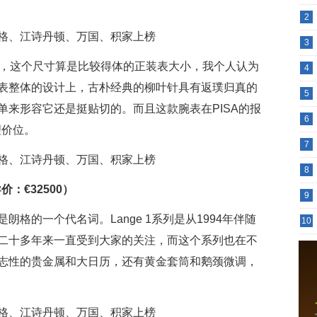
2
3
计，这个尺寸算是比较得体的正装表大小，我个人认为
4
表整体的设计上，古朴经典的柳叶针具有返璞归真的
5
单来形容它还是挺贴切的。而且这款腕表在PISA的报
6
理价位。
7
8
导价：€32500）
9
格的一个代名词。Lange 1系列是从1994年伴随
10
二十多年来一直受到大家的关注，而这个系列也在不
志性的贵金属和大日历，还有黄金套筒和鹅颈微调，