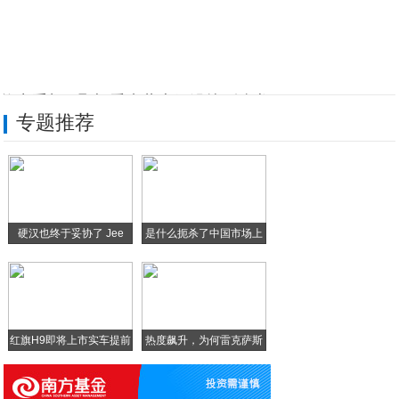
格力手机3曝光 看来董大姐没搞到骁龙83
专题推荐
vivo携手京东、迪信通开启2018趣炫
主流家庭的一致选择--Jeep大指挥官
全新Jeep+指南者小排量，正当时
硬汉也终于妥协了 Jee
是什么扼杀了中国市场上
康佳手机怎么样，康佳S5全面屏手机质量如
的
乐视超级手机1s评测：千元级新杀器
红旗H9即将上市实车提前
热度飙升，为何雷克萨斯
N