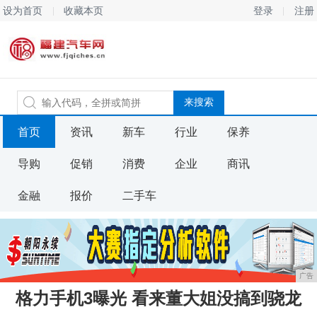
设为首页
收藏本页
登录
注册
首页
资讯
新车
行业
保养
导购
促销
消费
企业
商讯
金融
报价
二手车
广告
格力手机3曝光 看来董大姐没搞到骁龙