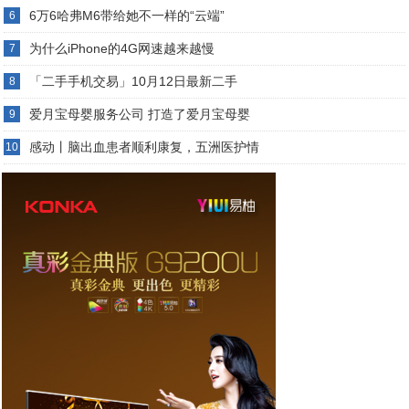
6万6哈弗M6带给她不一样的“云端”
6
为什么iPhone的4G网速越来越慢
7
「二手手机交易」10月12日最新二手
8
爱月宝母婴服务公司 打造了爱月宝母婴
9
感动丨脑出血患者顺利康复，五洲医护情
10