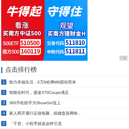
广告
点击排行榜
助力幸福生活，6万6哈弗M6因你而来
1
智能化时代，捷途X70Coupe满足
2
360手机助手为ShowGirl送上
3
家人两开通行证借电脑，组键盘装网络，
4
「干货」小程序就该这样引流
5