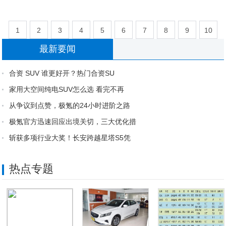
1
2
3
4
5
6
7
8
9
10
最新要闻
11
12
13
14
15
合资 SUV 谁更好开？热门合资SU
家用大空间纯电SUV怎么选 看完不再
从争议到点赞，极氪的24小时进阶之路
极氪官方迅速回应出境关切，三大优化措
斩获多项行业大奖！长安跨越星塔S5凭
热点专题